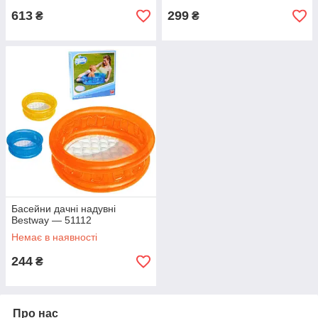
613
299
₴
₴
Басейни дачні надувні
Bestway — 51112
Немає в наявності
244
₴
Про нас