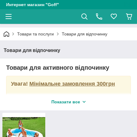
Интернет магазин "Goff"
Товари та послуги
Товари для відпочинку
Товари для відпочинку
Товари для активного відпочинку
Увага!
Мінімальне замовлення 300грн
Показати все
У розділі представлені товари для активного відпочинку,
відпочинку на дачі, на морі, біля річки, і т. д.
Все більшу популярність набирає оформлення свого
дозвілля вдома. Ви цілком можете використовувати
переносні басейни, складні лавки, лежаки, стільці і т. д.
Така практичність дозволяє змінювати місця застосування