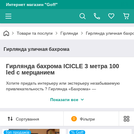
Интернет магазин "Goff"
Товари та послуги
Гірлянди
Гирлянда уличная бахр
Гирлянда уличная бахрома
Гирлянда бахрома ICICLE 3 метра 100
led с мерцанием
Хотите придать интерьеру или экстерьеру незабываемую
привлекательность ? Гирлянда «Бахрома» —
беспроигрышный вариант для создания оригинального,
Показати все
красочного оформления для вашего дома, магазина,
ресторана, кафе или клуба к Новому Году или же к любому
другому празднику!
Сортування
0
Фільтри
Новый год уже близится. А что создаст праздничное
настроение? Конечно же улыбки близких и друзей и
правильное декоративное освещение! С этим поможем мы.
Топ продажів
% Goff