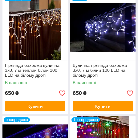
Подберем по вашему желанию уличное и интерьерного
освещение дома так, чтобы в нем было приятно находиться
и хотелось возвращаться.
Гірлянда бахрома вулична
Вулична гірлянда бахрома
3x0, 7 м теплий білий 100
3x0, 7 м білий 100 LED на
LED на білому дроті
білому дроті
В наявності
В наявності
650
650
₴
₴
Купити
Купити
распродажа
Топ продажів