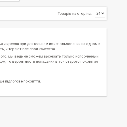
ья и кресла при длительном их использовании на одном и
ь, и теряют все свои качества.
орого, мы ведь не сможем вырезать только испорченный
одом, то вероятность попадания в тон старого покрытия
.
аше підлогове покриття.