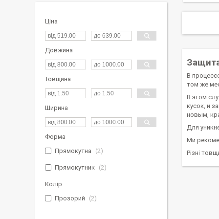
Ціна
Довжина
Защита
В процесс
Товщина
том же ме
В этом сл
кусок, и 
Ширина
новым, кр
Для уникне
Форма
Ми рекоме
Прямокутна
2
Різні товщ
Прямокутник
2
Колір
Прозорий
2