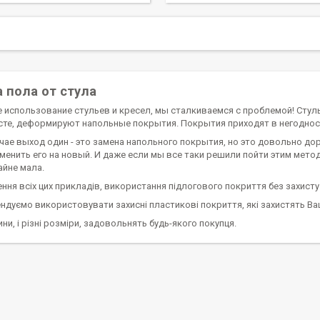
 пола от стула
е использование стульев и кресел, мы сталкиваемся с проблемой! Стул
сте, деформируют напольные покрытия. Покрытия приходят в негодност
учае выход один - это замена напольного покрытия, но это довольно д
заменить его на новый. И даже если мы все таки решили пойти этим мет
айне мала.
ння всіх цих прикладів, використання підлогового покриття без захисту
ндуємо використовувати захисні пластикові покриття, які захистять В
ини, і різні розміри, задовольнять будь-якого покупця.