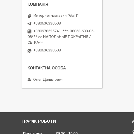
Интернет-магазин "Goff"
+380636330508
+380978525741, ***+38063-633-05-
08*** >> НАПОЛЬНЫЕ ПОКРЫТИЯ /
СЕТКА<<
+380636330508
Олег Данилович
ГРАФІК РОБОТИ
Понеділок
08:30
19:00