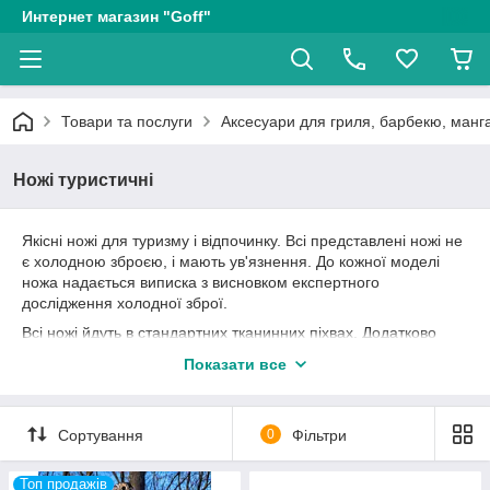
Интернет магазин "Goff"
Товари та послуги
Аксесуари для гриля, барбекю, манга
Ножі туристичні
Якісні ножі для туризму і відпочинку. Всі представлені ножі не
є холодною зброєю, і мають ув'язнення. До кожної моделі
ножа надається виписка з висновком експертного
дослідження холодної зброї.
Всі ножі йдуть в стандартних тканинних піхвах. Додатково
можна замовити
шкіряні піхви.
Показати все
* Додаткова опція "Іменна гравірування"
Instagram -
goff_ua
Сортування
0
Фільтри
Топ продажів