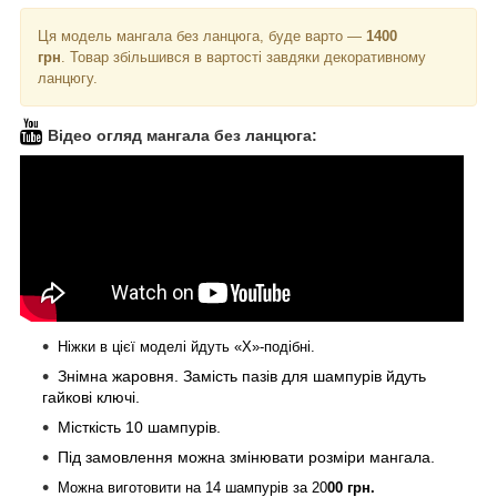
Ця модель мангала без ланцюга, буде варто —
1400
грн
.
Товар збільшився в вартості завдяки декоративному
ланцюгу.
Відео огляд мангала без ланцюга:
Ніжки в цієї моделі йдуть «Х»-подібні.
Знімна жаровня. Замість пазів для шампурів йдуть
гайкові ключі.
Місткість 10 шампурів.
Під замовлення можна змінювати розміри мангала.
Можна виготовити на 14 шампурів за 20
00 грн.