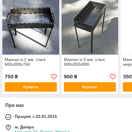
Мангал із 2 мм. сталі
Мангал із 3 мм. сталі
Манг
600х300х750
600х350х800
неір
750
900
350
₴
₴
Купити
Купити
Про нас
Працює з 22.01.2015
м. Дніпро
Горького 22, Дніпро, Україна