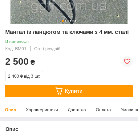
Мангал із ланцюгом та ключами з 4 мм. сталі
В наявності
Код: ВМ01
Опт і роздріб
2 500
₴
2 400 ₴
від 3 шт.
Купити
Опис
Характеристики
Доставка
Оплата
Умови п
Опис