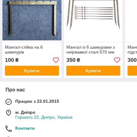
Мангал-стійка на 6
Мангал із 6 шамурами з
Манг
шампурів
неіржавкої сталі 670 мм
підс
100
350
300
₴
₴
Купити
Купити
Про нас
Працює з 22.01.2015
м. Дніпро
Горького 22, Дніпро, Україна
Контакти