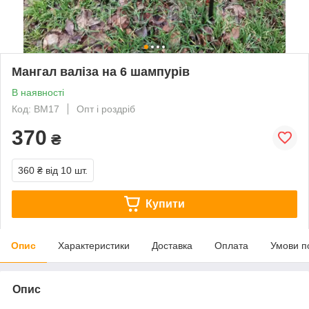
Мангал валіза на 6 шампурів
В наявності
Код: ВМ17
Опт і роздріб
370
₴
360 ₴
від 10 шт.
Купити
Опис
Характеристики
Доставка
Оплата
Умови п
Опис