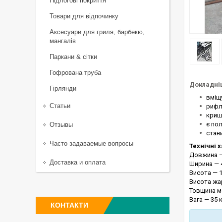
Підлогові покриття
Товари для відпочинку
Аксесуари для гриля, барбекю,
мангалів
Паркани & сітки
Гофрована труба
Докладніш
Гірлянди
вміщ
Статьи
рифл
криш
є по
Отзывы
стан
Часто задаваемые вопросы
Технічні 
Довжина —
Доставка и оплата
Ширина — 
Висота — 1
Висота жа
Товщина м
Вага — 35 к
КОНТАКТИ