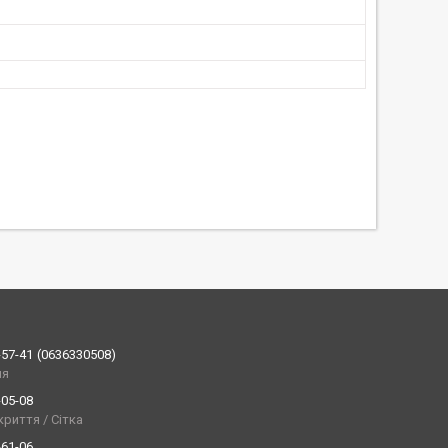
-57-41
0636330508
ия
-05-08
криття / Сітка
-61-06