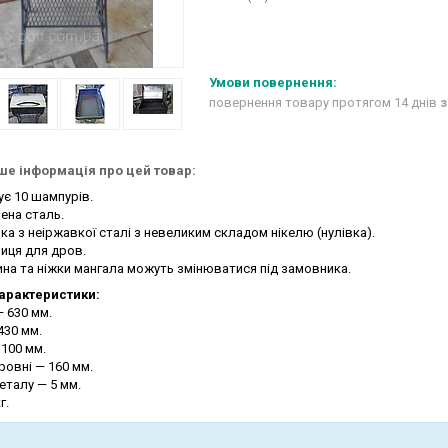
повернення товару протягом 14 днів
з
е інформація про цей товар:
ує 10 шампурів.
ена сталь.
ка з неіржавкої сталі з невеликим складом нікелю (нулівка).
лиця для дров.
ина та ніжки мангала можуть змінюватися під замовника.
характеристики:
 630 мм.
430 мм.
100 мм.
ровні — 160 мм.
еталу — 5 мм.
г.