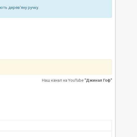
ають дерев'яну ручку.
Наш канал на YouTube
"Джинал Гоф"