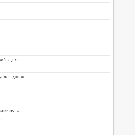
робництво
гілля, дрова
ваний метал
на