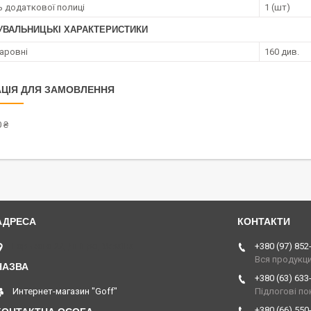
ь додаткової полиці
1 (шт)
УВАЛЬНИЦЬКІ ХАРАКТЕРИСТИКИ
аровні
160 див.
ЦІЯ ДЛЯ ЗАМОВЛЕННЯ
 ₴
Горького 22, Дніпро, Україна
+380 (97) 852
Вся продукц
+380 (63) 633
Интернет-магазин "Goff"
Підлогові по
+380 (66) 550