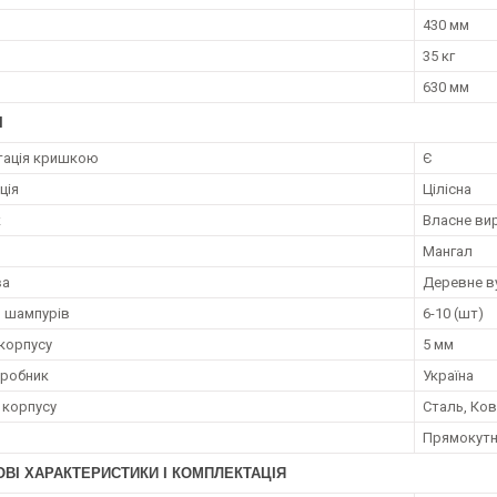
430 мм
35 кг
630 мм
І
тація кришкою
Є
ція
Цілісна
к
Власне ви
Мангал
ва
Деревне ву
ь шампурів
6-10 (шт)
корпусу
5 мм
иробник
Україна
 корпусу
Сталь, Ко
Прямокут
ВІ ХАРАКТЕРИСТИКИ І КОМПЛЕКТАЦІЯ