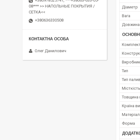
+380978525741, ***+38063-633-05-
08*** >> НАПОЛЬНЫЕ ПОКРЫТИЯ /
Діаметр
СЕТКА<<
Вага
+380636330508
Довжина
ОСНОВН
Комплек
Олег Данилович
Конструк
Виробни
Тип
Тип пали
Місткіст
Товщина 
Країна в
Матеріал
Форма
ДОДАТКО