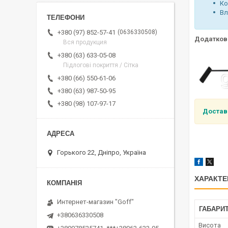
Ко
Вл
0636330508
+380 (97) 852-57-41
Додатково
Вся продукция
+380 (63) 633-05-08
Підлогові покриття / Сітка
+380 (66) 550-61-06
+380 (63) 987-50-95
+380 (98) 107-97-17
Достав
Горького 22, Дніпро, Україна
ХАРАКТЕ
Интернет-магазин "Goff"
ГАБАРИТ
+380636330508
Висота