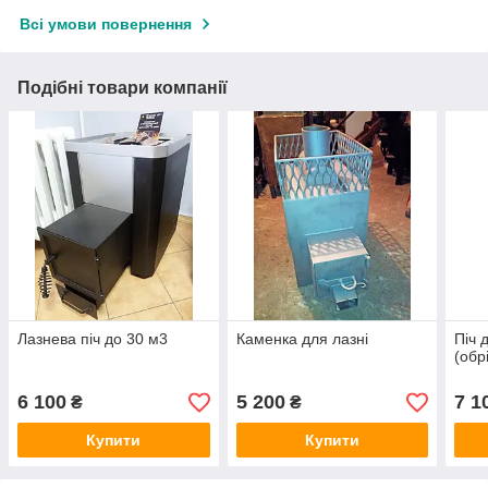
Всі умови повернення
Подібні товари компанії
Лазнева піч до 30 м3
Каменка для лазні
Піч 
(обр
6 100
5 200
7 1
₴
₴
Купити
Купити