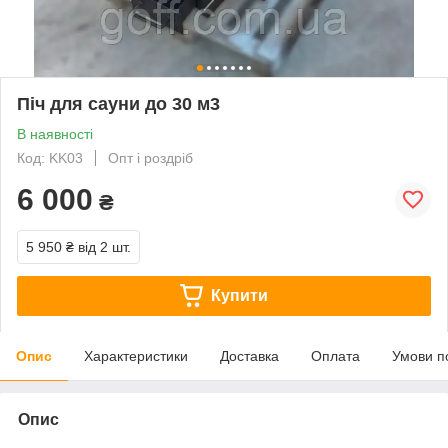
Піч для сауни до 30 м3
В наявності
Код: KK03
Опт і роздріб
6 000
₴
5 950 ₴
від 2 шт.
Купити
Опис
Характеристики
Доставка
Оплата
Умови п
Опис