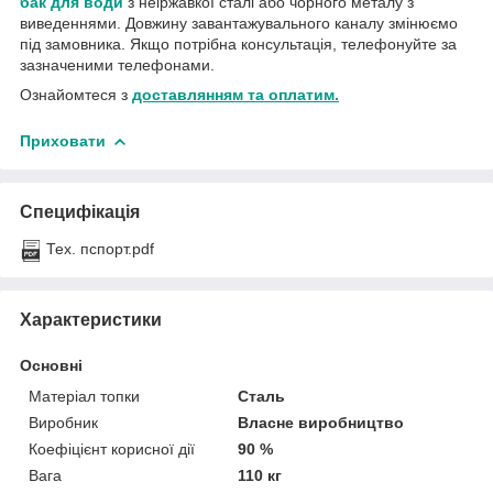
бак для води
з неіржавкої сталі або чорного металу з
виведеннями. Довжину завантажувального каналу змінюємо
під замовника. Якщо потрібна консультація, телефонуйте за
зазначеними телефонами.
Ознайомтеся з
доставлянням та оплатим.
Приховати
Специфікація
Тех. пспорт.pdf
Характеристики
Основні
Матеріал топки
Сталь
Виробник
Власне виробництво
Коефіцієнт корисної дії
90 %
Вага
110 кг