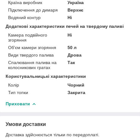
Країна виробник
Україна
Підключення до димаря
Верхнє
Водяний контур
Ні
Додаткові характеристики печей на твердому паливі
Камера подвійного
Ні
згоряння
Об'єм камери згоряння
50 л
Види твердого палива
Дрова
Спалювання палива на
Так
колосникових гратах
Користувальницькі характеристики
Колір
Чорний
Тип топки
Закрита
Приховати
Умови доставки
Доставка здійснюється тільки по передоплаті.