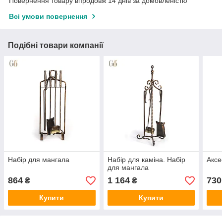
Повернення товару впродовж 14 днів за домовленістю
Всі умови повернення
Подібні товари компанії
Набір для мангала
Набір для каміна. Набір
Аксе
для мангала
864
1 164
730
₴
₴
Купити
Купити