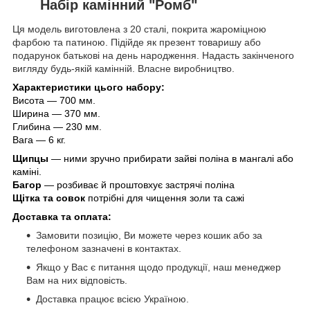
Набір камінний "Ромб"
Ця модель виготовлена з 20 сталі, покрита жароміцною
фарбою та патиною. Підійде як презент товаришу або
подарунок батькові на день народження. Надасть закінченого
вигляду будь-якій камінній. Власне виробництво.
Характеристики цього набору:
Висота — 700 мм.
Ширина — 370 мм.
Глибина — 230 мм.
Вага — 6 кг.
Щипцы
— ними зручно прибирати зайві поліна в мангалі або
каміні.
Багор
— розбиває й проштовхує застрячі поліна
Щітка та совок
потрібні для чищення золи та сажі
Доставка та оплата:
Замовити позицію, Ви можете через кошик або за
телефоном зазначені в контактах.
Якщо у Вас є питання щодо продукції, наш менеджер
Вам на них відповість.
Доставка працює всією Україною.