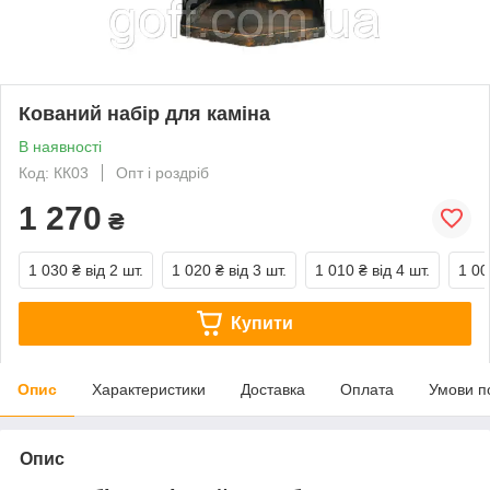
Кований набір для каміна
В наявності
Код: КК03
Опт і роздріб
1 270
₴
1 030 ₴
від 2 шт.
1 020 ₴
від 3 шт.
1 010 ₴
від 4 шт.
1 00
Купити
Опис
Характеристики
Доставка
Оплата
Умови п
Опис