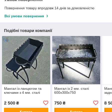
Повернення товару впродовж 14 днів за домовленістю
Всі умови повернення
Подібні товари компанії
Мангал із ланцюгом та
Мангал із 2 мм. сталі
Манг
ключами з 4 мм. сталі
600х300х750
задн
2 500
750
8 5
₴
₴
Купити
Купити