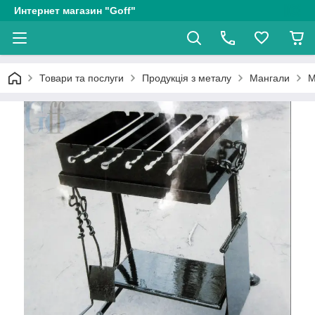
Интернет магазин "Goff"
Товари та послуги
Продукція з металу
Мангали
М