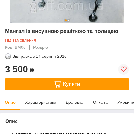
Мангал із висувною решіткою та полицею
Під замовлення
Код: ВМ06
Роздріб
Відправка з
14 серпня 2026
3 500
₴
Купити
Опис
Характеристики
Доставка
Оплата
Умови п
Опис
Місткість 7 шампурів (під замовлення можемо