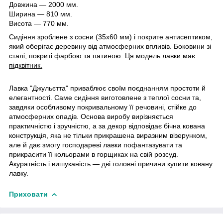
Довжина — 2000 мм.
Ширина — 810 мм.
Висота — 770 мм.
Сидіння зроблене з сосни (35х60 мм) і покрите антисептиком,
який оберігає деревину від атмосферних впливів. Боковини зі
сталі, покриті фарбою та патиною. Ця модель лавки має
підквітник.
Лавка "Джульєтта" приваблює своїм поєднанням простоти й
елегантності. Саме сидіння виготовлене з теплої сосни та,
завдяки особливому покривальному її речовині, стійке до
атмосферних опадів. Основа виробу вирізняється
практичністю і зручністю, а за декор відповідає бічна кована
конструкція, яка не тільки прикрашена виразним візерунком,
але й дає змогу господареві лавки пофантазувати та
прикрасити її кольорами в горщиках на свій розсуд.
Акуратність і вишуканість — дві головні причини купити ковану
лавку.
Приховати