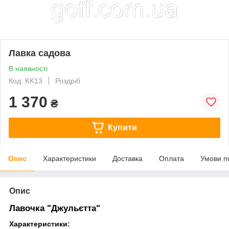
Лавка садова
В наявності
Код: KK13
Роздріб
1 370
₴
Купити
Опис
Характеристики
Доставка
Оплата
Умови п
Опис
Лавочка "Джульєтта"
Характеристики: