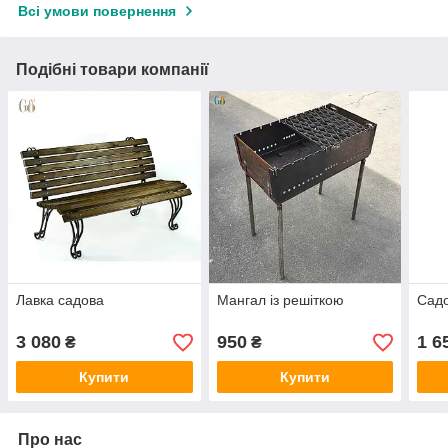
Всі умови повернення
Подібні товари компанії
Лавка садова
Мангал із решіткою
Садо
3 080
950
1 6
₴
₴
Купити
Купити
Про нас