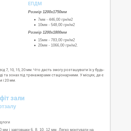
ЕПДМ
Розмір 1200х1750мм
7мм - 446,00 грн/м2
10мм - 548,00 грн/м2
Розмір 1200х1800мм
15мм - 783,00 грн/м2
20мм - 1066,00 грн/м2.
д 7, 10, 15, 20 мм. Что дасть змогу розташувати їх у будь-
і та зонах під тренажерами стаціонарними. У місцях, де є
 і 20 мм.
фіт зали
ртзалу
ідлоги
 мм і завтовшки 6, 8, 10, 12 мм. Легко монтувати на