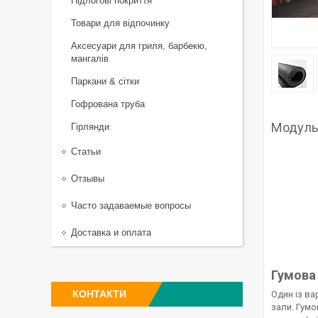
Підлогові покриття
Товари для відпочинку
Аксесуари для гриля, барбекю,
мангалів
Паркани & сітки
Гофрована труба
Модуль
Гірлянди
Статьи
Отзывы
Часто задаваемые вопросы
Доставка и оплата
Гумова
КОНТАКТИ
Один із ва
зали. Гумо