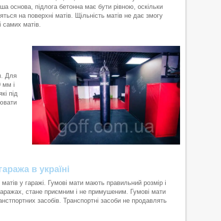
інша основа, підлога бетонна має бути рівною, оскільки
ляться на поверхні матів. Щільність матів не дає змогу
і самих матів.
м. Для
 мм і
кі під
рювати
гаража в україні
 матів у гаражі. Гумові мати мають правильний розмір і
гаражах, стане приємним і не примушеним. Гумові мати
анстпортних засобів. Транспортні засоби не продавлять