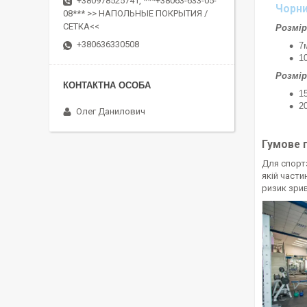
+380978525741, ***+38063-633-05-
Чорн
08*** >> НАПОЛЬНЫЕ ПОКРЫТИЯ /
СЕТКА<<
Розмір
+380636330508
7
1
Розмір
1
2
Олег Данилович
Гумове 
Для спортз
якій части
ризик зри