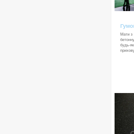
Гумо
Мати з 
бетонну
будь-як
прихову