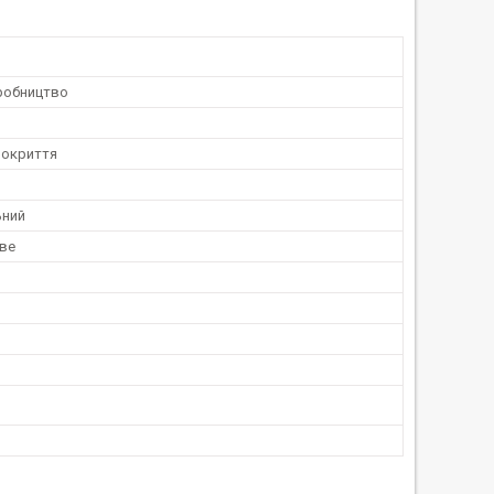
робництво
покриття
ьний
ве