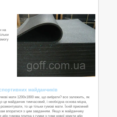
и на
кільки
 змогу
 спортивних майданчиків
умові мати 1200х1800 мм, що вибрати? все залежить, як
о це майданчик тимчасовий, і необхідна основа міцна,
 розмонтувати, то це тільки гумові мати. Їхній приємний
икам впоратися з цим завданням. Якщо ж майданчику
це або гумова плитка з гумки з гуми нової крихти або