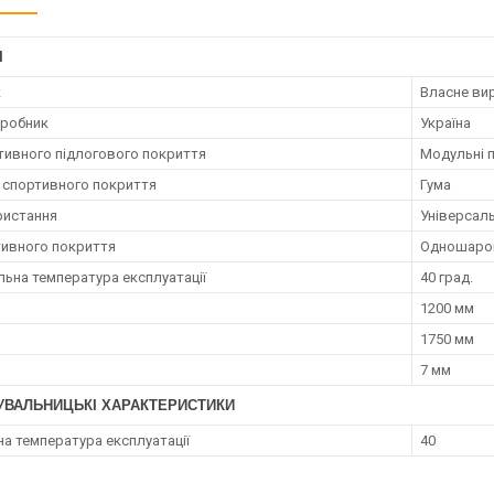
І
к
Власне ви
иробник
Україна
тивного підлогового покриття
Модульні 
 спортивного покриття
Гума
ристання
Універсал
тивного покриття
Одношаро
ьна температура експлуатації
40 град.
1200 мм
1750 мм
7 мм
УВАЛЬНИЦЬКІ ХАРАКТЕРИСТИКИ
на температура експлуатації
40