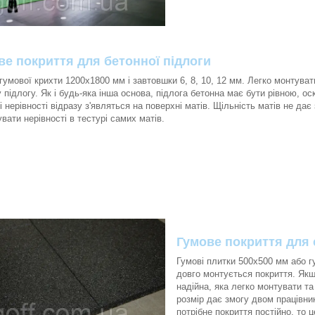
ве покриття для бетонної підлоги
гумової крихти 1200х1800 мм і завтовшки 6, 8, 10, 12 мм. Легко монтуват
 підлогу. Як і будь-яка інша основа, підлога бетонна має бути рівною, ос
і нерівності відразу з'являться на поверхні матів. Щільність матів не дає
вати нерівності в тестурі самих матів.
Гумове покриття для
Гумові плитки 500х500 мм або г
довго монтується покриття. Якщ
надійна, яка легко монтувати та
розмір дає змогу двом працівн
потрібне покриття постійно, то 