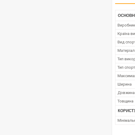
ОСНОВН
Виробни
Країна в
Вид спор
Матеріал
Тип вико
Тип спор
Максимал
Ширина
Довжина
Товщина
КОРИСТ
Мінімаль