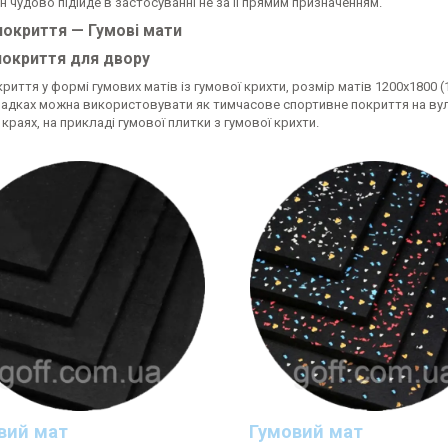
він чудово підійде в застосуванні не за її прямим призначенням.
покриття — Гумові мати
покриття для двору
риття у формі гумових матів із гумової крихти, розмір матів 1200х1800 
падках можна використовувати як тимчасове спортивне покриття на вули
 краях, на прикладі гумової плитки з гумової крихти.
вий мат
Гумовий мат