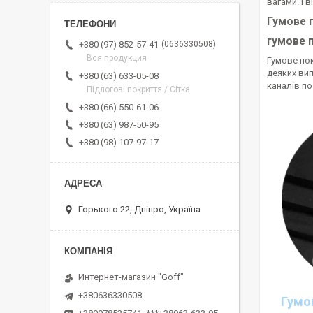
вагами. І 
Гумове 
гумове 
0636330508
+380 (97) 852-57-41
Вся продукция
Гумове пок
деяких ви
+380 (63) 633-05-08
каналів по
Підлогові покриття / Сітка
+380 (66) 550-61-06
+380 (63) 987-50-95
+380 (98) 107-97-17
Горького 22, Дніпро, Україна
Интернет-магазин "Goff"
+380636330508
Гумо