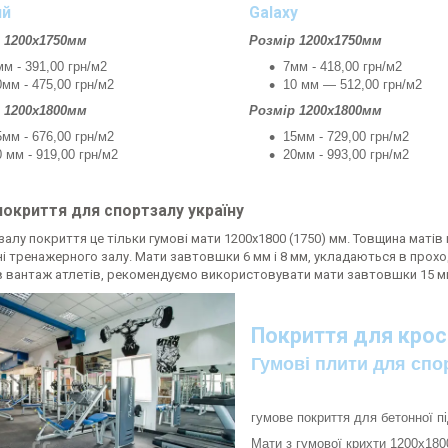
ий
Galaxy
 1200х1750мм
Розмір 1200х1750мм
мм - 391,00 грн/м2
7мм - 418,00 грн/м2
0мм - 475,00 грн/м2
10 мм — 512,00 грн/м2
 1200х1800мм
Розмір 1200х1800мм
5мм - 676,00 грн/м2
15мм - 729,00 грн/м2
0 мм - 919,00 грн/м2
20мм - 993,00 грн/м2
покриття для спортзалу україну
алу покриття це тільки гумові мати 1200х1800 (1750) мм. Товщина матів ві
ні тренажерного залу. Мати завтовшки 6 мм і 8 мм, укладаються в проход
в вантаж атлетів, рекомендуємо використовувати мати завтовшки 15 мм
Покриття для крос
Гумові плити для спо
гумове покриття для бетонної п
Мати з гумової крихти 1200х1800