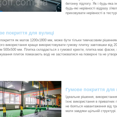
бетонну підлогу. Як і будь-яка 
будь-які нерівності відразу з'яв
приховувати нерівності в тестур
ве покриття для вулиці
 покриття як матов 1200х1800 мм, може бути тільки тимчасовим рішення
ого використання краще використовувати гумову плитку завтовшки від 20
м 500х500 мм. Плитка складається з гумової крихти, плитка має фаски, я
кування плиток помахають воді не застоюватися на поверхні та не утво
.
Гумове покриття для 
Ідеальне рішення, використання
їхнє використання в приватних 
не бояться навантаження від тр
мати завдяки щільній структурі.