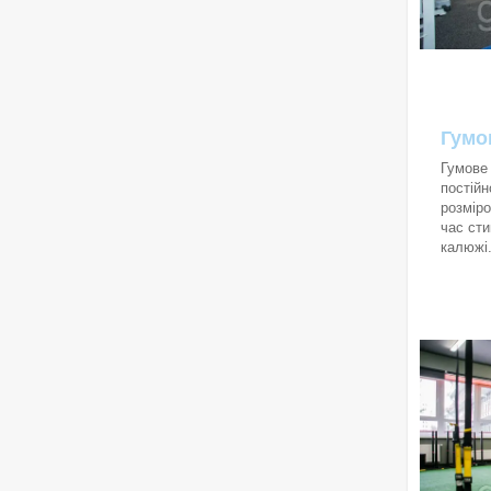
Гумо
Гумове
постійн
розміро
час сти
калюжі