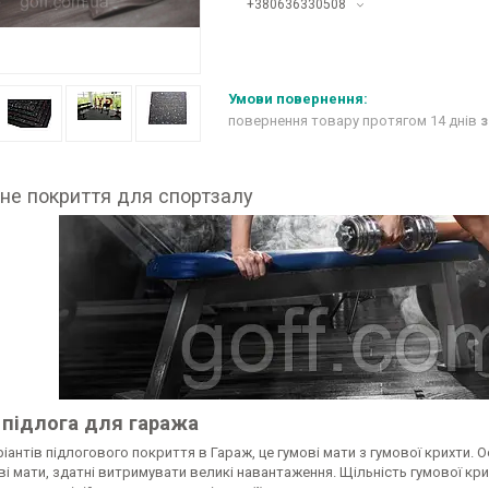
+380636330508
повернення товару протягом 14 днів
з
не покриття для спортзалу
 підлога для гаража
ріантів підлогового покриття в Гараж, це гумові мати з гумової крихти.
ві мати, здатні витримувати великі навантаження. Щільність гумової к