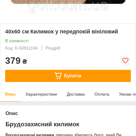
40x60 см Килимок у передпокій вініловий
В наявності
Код: K-60811166
Роздріб
379
₴
Купити
Опис
Характеристики
Доставка
Оплата
Умови п
Опис
Брудозахисний килимок
Брудозахисні килимки
дверима збирають бруд, який Ви