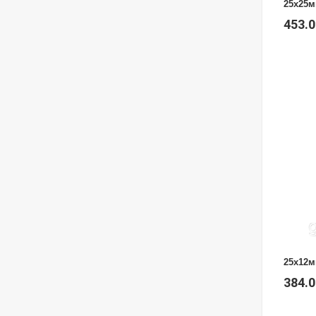
25х25м
453.
25х12м
384.