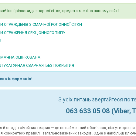
ие!
Інші різновиди зварної сітки, представлені на нашому сайті
И ОГРАЖДЕНІВ З СМАЧНОЇ РОЛОННОЇ СІТКИ
И ОГРАЖЕННЯ СЕКЦІОННОГО ТИПУ
И
СМАЧНА ОЦІНКОВАНА
ШТУКАТУРНАЯ СВАРНАЯ, БЕЗ ПОКРЫТИЯ
ова інформація!
З усіх питань звертайтеся по 
063 633 05 08 (Viber, 
 й оподіл сімейних тварин — це не найменший обов'язок, ніж утворенн
 конкретних правил і загальновизнаних заходів. Одне з найбільш ключо