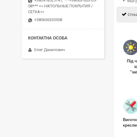
+380978525741, ***+38063-633-05-
Інші 
08*** >> НАПОЛЬНЫЕ ПОКРЫТИЯ /
СЕТКА<<
Сітк
+380636330508
Олег Данилович
Під 
з
"за
Вигото
кресл