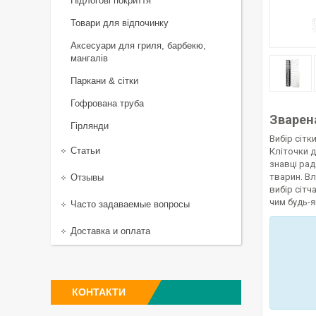
Підлогові покриття
Товари для відпочинку
Аксесуари для гриля, барбекю,
мангалів
Паркани & сітки
Гофрована труба
Зварен
Гірлянди
Вибір сітк
Статьи
Кліточки д
знавці рад
тварин. Вл
Отзывы
вибір сітч
чим будь-я
Часто задаваемые вопросы
Доставка и оплата
КОНТАКТИ