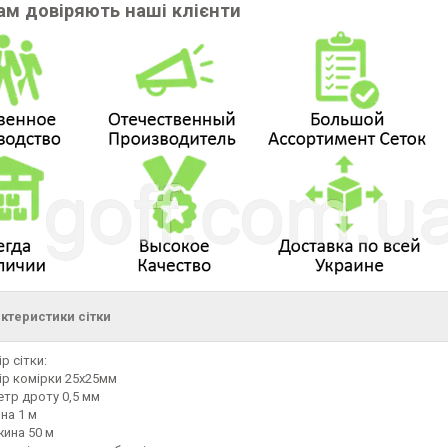
ам довіряють наші клієнти
ктеристики сітки
р сітки:
ір комірки 25х25мм
етр дроту 0,5 мм
на 1 м
ина 50 м