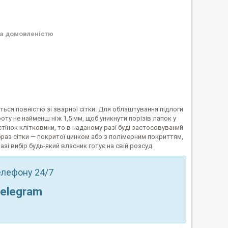
а домовленістю
ься повністю зі зварної сітки. Для облаштування підлоги
оту не найменш ніж 1,5 мм, щоб уникнути порізів лапок у
стінок клітковини, то в наданому разі буді застосовуваний
образ сітки — покритої цинком або з полімерним покриттям,
зі вибір будь-який власник готує на свій розсуд.
телефону 24/7
Telegram