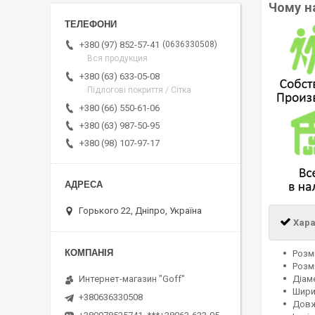
Чому н
0636330508
+380 (97) 852-57-41
Вся продукция
+380 (63) 633-05-08
Підлогові покриття / Сітка
+380 (66) 550-61-06
+380 (63) 987-50-95
+380 (98) 107-97-17
Горького 22, Дніпро, Україна
Хара
Розмі
Розм
Діам
Интернет-магазин "Goff"
Шири
+380636330508
Довж