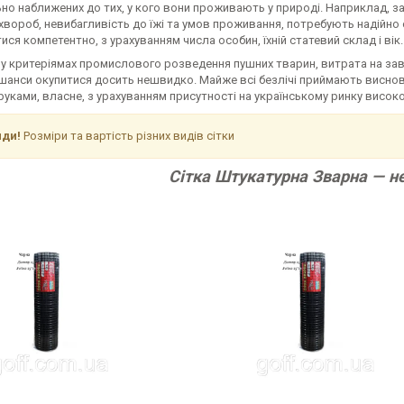
о наближених до тих, у кого вони проживають у природі. Наприклад, зай
хвороб, невибагливість до їжі та умов проживання, потребують надійно
ися компетентно, з урахуванням числа особин, їхній статевий склад і вік.
у критеріямах промислового розведення пушних тварин, витрата на завез
 шанси окупитися досить нешвидко. Майже всі безлічі приймають виснов
уками, власне, з урахуванням присутності на українському ринку високо
иди!
Розміри та вартість різних видів сітки
Сітка Штукатурна Зварна — н