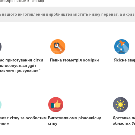
розміри нижче в таблиці.
а нашого виготовлення виробництва містить низку переваг, а якраз
час приготування сітки
Певна геометрія комірки
Якісне зв
астосовується дріт
пеклого цинкування"
вляє сітку за особистим
Виготовляюмо різноякісну
Доставка п
енням
сітку
областях У