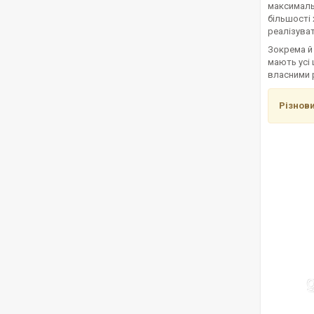
максимальн
більшості 
реалізуват
Зокрема й 
мають усі
власними р
Різнов