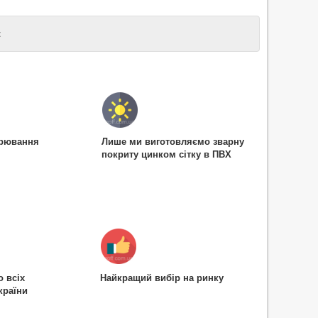
:
арювання
Лише ми виготовляємо зварну
покриту цинком сітку в ПВХ
о всіх
Найкращий вибір на ринку
країни