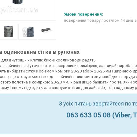
повернення товару протягом 14 днів
з
а оцинкована сітка в рулонах
и для внутрішніх клітин: биючі кролиководи радять
ля зайчиків, які уточнюються зсередини приміщень, зазвичай виробляют
ять вибирати сітку з об'ємом комірки 20х20 або ж 25х25 мм і шириною др
асне, що стосується сітки для зайчиків, використовуваної для споруди 
астого полотна з коміркою 20х20 мм. У разі якщо базікати про те, який 
кому іншому підходить для споруди клітин для зайчиків, то в наданому ра
З усіх питань звертайтеся по 
063 633 05 08 (Viber, 