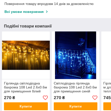
Повернення товару впродовж 14 днів за домовленістю
Всі умови повернення
Подібні товари компанії
Гірлянда світлодіодна
Світлодіодна гірлянда
Гірл
бахрома 108 Led 2.6х0.6м
бахрома 108 Led 2.6х0.6м
м дл
для приміщення білий
для приміщення синій
тепл
теплий
270
270
745
₴
₴
Купити
Купити