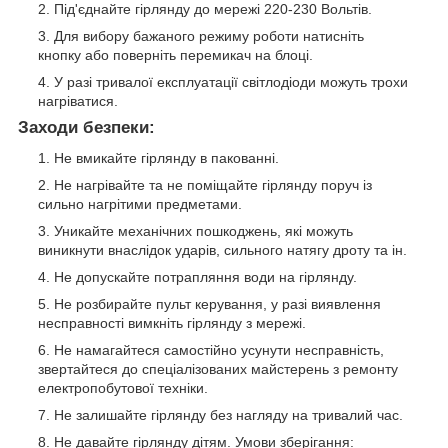
Під'єднайте гірлянду до мережі 220-230 Вольтів.
Для вибору бажаного режиму роботи натисніть
кнопку або поверніть перемикач на блоці.
У разі тривалої експлуатації світлодіоди можуть трохи
нагріватися.
Заходи безпеки:
Не вмикайте гірлянду в пакованні.
Не нагрівайте та не поміщайте гірлянду поруч із
сильно нагрітими предметами.
Уникайте механічних пошкоджень, які можуть
виникнути внаслідок ударів, сильного натягу дроту та ін.
Не допускайте потрапляння води на гірлянду.
Не розбирайте пульт керування, у разі виявлення
несправності вимкніть гірлянду з мережі.
Не намагайтеся самостійно усунути несправність,
звертайтеся до спеціалізованих майстерень з ремонту
електропобутової техніки.
Не залишайте гірлянду без нагляду на тривалий час.
Не давайте гірлянду дітям. Умови зберігання: