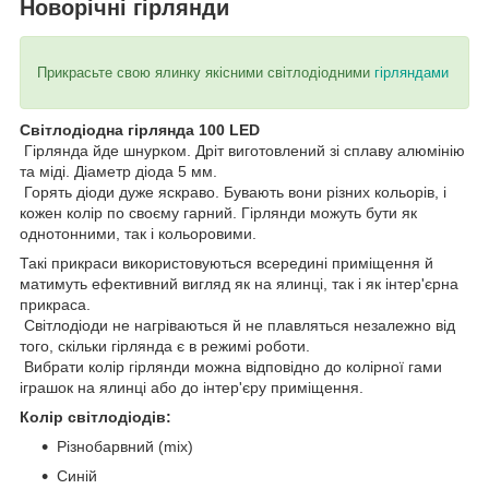
Новорічні гірлянди
Прикрасьте свою ялинку якісними світлодіодними
гірляндами
Світлодіодна гірлянда 100 LED
Гірлянда йде шнурком. Дріт виготовлений зі сплаву алюмінію
та міді. Діаметр діода 5 мм.
Горять діоди дуже яскраво. Бувають вони різних кольорів, і
кожен колір по своєму гарний. Гірлянди можуть бути як
однотонними, так і кольоровими.
Такі прикраси використовуються всередині приміщення й
матимуть ефективний вигляд як на ялинці, так і як інтер'єрна
прикраса.
Світлодіоди не нагріваються й не плавляться незалежно від
того, скільки гірлянда є в режимі роботи.
Вибрати колір гірлянди можна відповідно до колірної гами
іграшок на ялинці або до інтер'єру приміщення.
Колір світлодіодів:
Різнобарвний (mix)
Синій