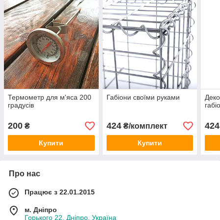
Термометр для м'яса 200
Габіони своїми руками
Деко
градусів
габі
200
424
424
₴
₴/комплект
Купити
Купити
Про нас
Працює з 22.01.2015
м. Дніпро
Горького 22, Дніпро, Україна