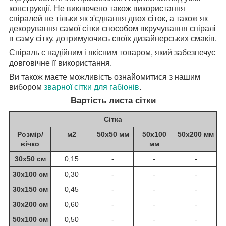
конструкції. Не виключено також використання
спіралей не тільки як з'єднання двох сіток, а також як
декорування самої сітки способом вкручування спіралі
в саму сітку, дотримуючись своїх дизайнерських смаків.
Спіраль є надійним і якісним товаром, який забезпечує
довговічне її використання.
Ви також маєте можливість ознайомитися з нашим
вибором
зварної сітки для габіонів
.
Вартість листа сітки
Сітка
Розмір/
м2
50х50 мм
50х100
50х200 мм
вічко
мм
30х50 см
0,15
-
-
-
30х100 см
0,30
-
-
-
30х150 см
0,45
-
-
-
30х200 см
0,60
-
-
-
50х100 см
0,50
-
-
-