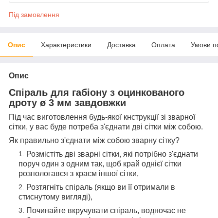
Під замовлення
Опис
Характеристики
Доставка
Оплата
Умови п
Опис
Спіраль для габіону з оцинкованого
дроту ø 3 мм завдовжки
Під час виготовлення будь-якої кнструкції зі зварної
сітки, у вас буде потреба з'єднати дві сітки між собою.
Як правильно з'єднати між собою зварну сітку?
Розмістіть дві зварні сітки, які потрібно з'єднати
поруч один з одним так, щоб край однієї сітки
розпологався з краєм іншої сітки,
Розтягніть спіраль (якщо ви її отримали в
стиснутому вигляді),
Починайте вкручувати спіраль, водночас не