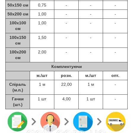
50х150 см
0,75
-
-
-
50х200 см
1,00
-
-
-
100х100
1,00
-
-
-
см
100х150
1,50
-
-
-
см
100х200
2,00
-
-
-
см
Комплектуючи
м./шт
розн.
м./шт
опт.
Спіраль
1 м
22,00
1 м
-
(м.п.)
Гачки
1 шт
4,00
1 шт
-
(шт.)