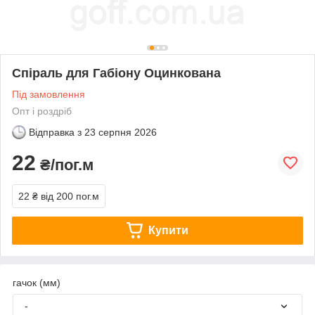
Спіраль для Габіону Оцинкована
Під замовлення
Опт і роздріб
Відправка з
23 серпня 2026
22
₴/пог.м
22 ₴
від 200 пог.м
Купити
гачок (мм)
-