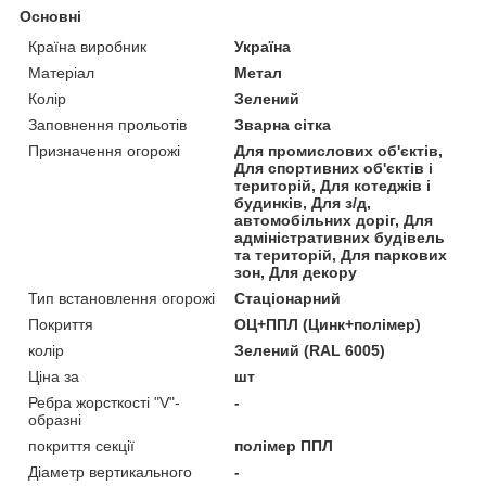
Основні
Країна виробник
Україна
Матеріал
Метал
Колір
Зелений
Заповнення прольотів
Зварна сітка
Призначення огорожі
Для промислових об'єктів,
Для спортивних об'єктів і
територій, Для котеджів і
будинків, Для з/д,
автомобільних доріг, Для
адміністративних будівель
та територій, Для паркових
зон, Для декору
Тип встановлення огорожі
Стаціонарний
Покриття
ОЦ+ППЛ (Цинк+полімер)
колір
Зелений (RAL 6005)
Ціна за
шт
Ребра жорсткості "V"-
-
образні
покриття секції
полімер ППЛ
Діаметр вертикального
-