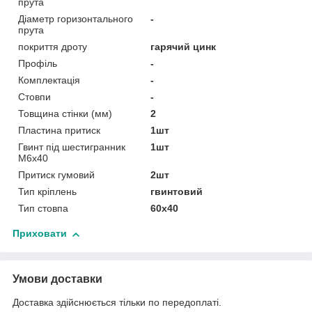
прута
Діаметр горизонтального
-
прута
покриття дроту
гарячий цинк
Профіль
-
Комплектація
-
Стовпи
-
Товщина стінки (мм)
2
Пластина притиск
1шт
Гвинт під шестигранник
1шт
М6х40
Притиск гумовий
2шт
Тип кріплень
гвинтовий
Тип стовпа
60х40
Приховати
Умови доставки
Доставка здійснюється тільки по передоплаті.