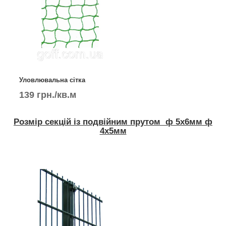
Уловлювальна сітка
139 грн./кв.м
Розмір секцій із подвійним прутом ф 5х6мм ф
4х5мм