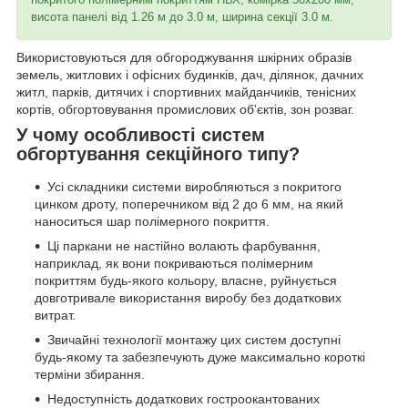
висота панелі від 1.26 м до 3.0 м, ширина секції 3.0 м.
Використовуються для обгороджування шкірних образів
земель, житлових і офісних будинків, дач, ділянок, дачних
житл, парків, дитячих і спортивних майданчиків, тенісних
кортів, обгортовування промислових об'єктів, зон розваг.
У чому особливості систем
обгортування секційного типу?
Усі складники системи виробляються з покритого
цинком дроту, поперечником від 2 до 6 мм, на який
наноситься шар полімерного покриття.
Ці паркани не настійно волають фарбування,
наприклад, як вони покриваються полімерним
покриттям будь-якого кольору, власне, руйнується
довготривале використання виробу без додаткових
витрат.
Звичайні технології монтажу цих систем доступні
будь-якому та забезпечують дуже максимально короткі
терміни збирання.
Недоступність додаткових гостроокантованих