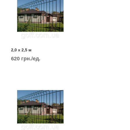
2,0 х 2,5 м
620 грн./ед.