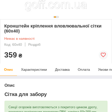
Кронштейн кріплення вловлювальної сітки
(60х40)
Немає в наявності
Код: 60х40
Роздріб
359
₴
Опис
Характеристики
Доставка
Оплата
Умови п
Опис
Сітка для забору
Секції огорожів виготовляються з покритого цинком дроту,
покритого полімерним покриттям ПВХ, комірка 50х200 мм,