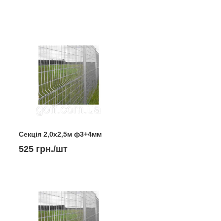
Секція 2,0х2,5м ф3+4мм
525 грн./шт