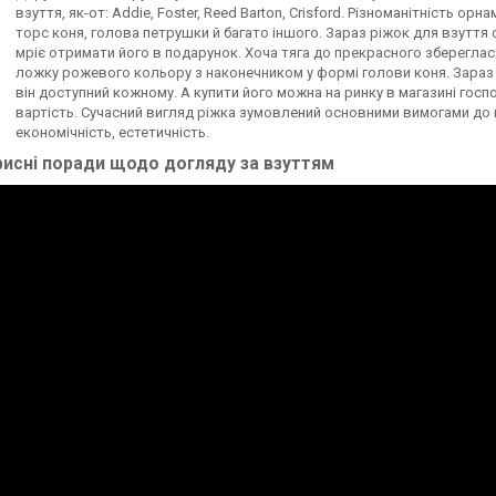
взуття, як-от: Addie, Foster, Reed Barton, Crisford. Різноманітність ор
торс коня, голова петрушки й багато іншого. Зараз ріжок для взуття
мріє отримати його в подарунок. Хоча тяга до прекрасного збереглас
ложку рожевого кольору з наконечником у формі голови коня. Зараз
він доступний кожному. А купити його можна на ринку в магазині гос
вартість. Сучасний вигляд ріжка зумовлений основними вимогами до нь
економічність, естетичність.
исні поради щодо догляду за взуттям