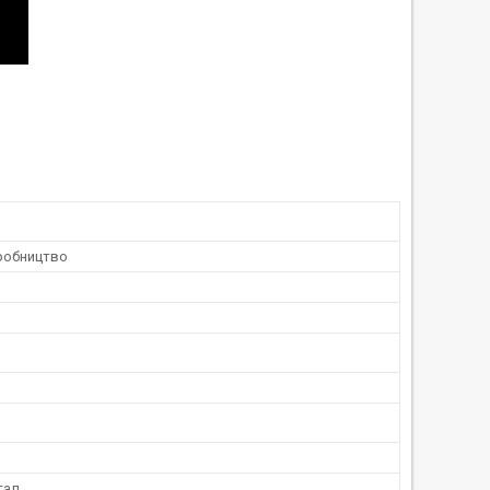
робництво
тал