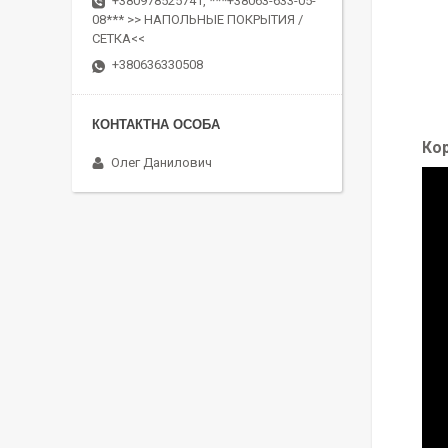
+380978525741, ***+38063-633-05-
08*** >> НАПОЛЬНЫЕ ПОКРЫТИЯ /
СЕТКА<<
+380636330508
Кор
Олег Данилович