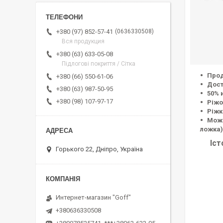
0636330508
+380 (97) 852-57-41
Вся продукция
+380 (63) 633-05-08
Підлогові покриття / Сітка
Прод
+380 (66) 550-61-06
Дост
+380 (63) 987-50-95
50% 
+380 (98) 107-97-17
Ріжо
Ріжк
Можн
ложка)
Іст
Горького 22, Дніпро, Україна
Интернет-магазин "Goff"
+380636330508