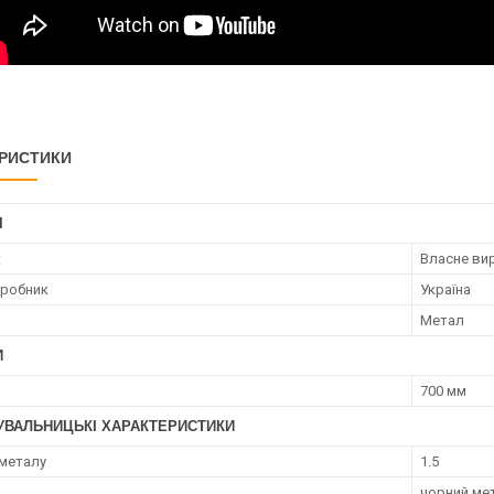
РИСТИКИ
І
к
Власне ви
иробник
Україна
Метал
И
700 мм
УВАЛЬНИЦЬКІ ХАРАКТЕРИСТИКИ
металу
1.5
чорний ме