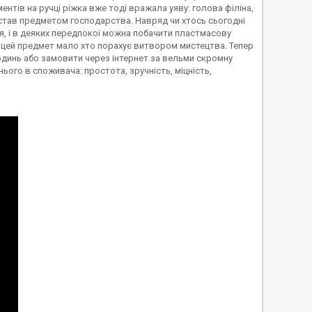
наментів на ручці ріжка вже тоді вражала уяву: голова філіна,
 став предметом господарства. Навряд чи хтось сьогодні
я, і в деяких передпокої можна побачити пластмасову
 цей предмет мало хто порахує витвором мистецтва. Тепер
подинь або замовити через інтернет за вельми скромну
ого в споживача: простота, зручність, міцність,