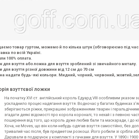
аємо товар гуртом, можемо й по кілька штук (обговорюємо під час
авка по всій Україні.
или 100% оплата.
к для взуття або ложка для взуття зроблений зі звичайного металу.
и для взуття різної довжини від 12 см до 70 см
а надати будь-які кольори. М
идний, чорний, червоний, жовтий,зел
орія взуттєвої ложки
На початку XVI ст. англійський король Едуард VIII особливим указом
ускладнило процес надягання взуття. Водночас у багатих будинках з
зберігаються ріжки, прикрашені зображеннями тварин і геральдічни
згадати деякі відомості про корола короналі, то нехай і з певною ча
поширення від того, що король дуже любив бали та маскаради, і до к
Хоча, не Moves, що він коли-небудь одягав взуття самостійно, без допо
тривалий час після, був предметом розкоші. Його робили зі срібла аб
Дарували в подарунок у комплекті з гачками для взуття. У 1890 і 190