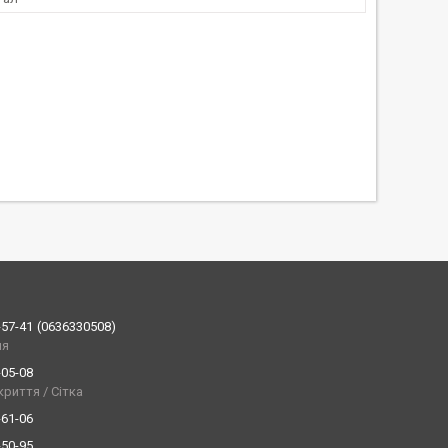
-57-41
0636330508
ия
-05-08
криття / Сітка
-61-06
-50-95