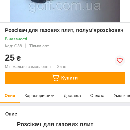
Розсікач для газових плит, полум'ярозсіювач
В наявності
Код: G38
Тільки опт
25
₴
Мінімальне замовлення — 25 шт.
Купити
Опис
Характеристики
Доставка
Оплата
Умови п
Опис
Розсікач для газових плит