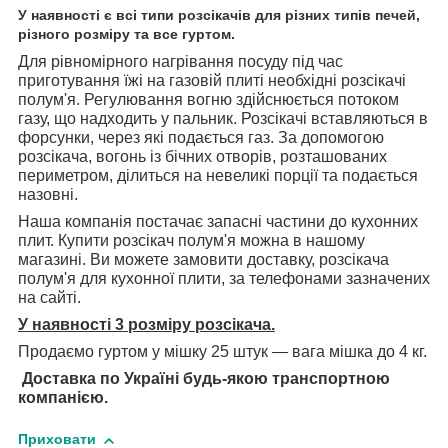
У наявності є всі типи розсікачів для різних типів печей,
різного розміру та все гуртом.
Для рівномірного нагрівання посуду під час
приготування їжі на газовій плиті необхідні розсікачі
полум'я. Регулювання вогню здійснюється потоком
газу, що надходить у пальник. Розсікачі вставляються в
форсунки, через які подається газ. За допомогою
розсікача, вогонь із бічних отворів, розташованих
периметром, ділиться на невеликі порції та подається
назовні.
Наша компанія постачає запасні частини до кухонних
плит. Купити розсікач полум'я можна в нашому
магазині. Ви можете замовити доставку, розсікача
полум'я для кухонної плити, за телефонами зазначених
на сайті.
У наявності 3 розміру розсікача.
Продаємо гуртом у мішку 25 штук — вага мішка до 4 кг.
Доставка по Україні будь-якою транспортною
компанією.
Приховати