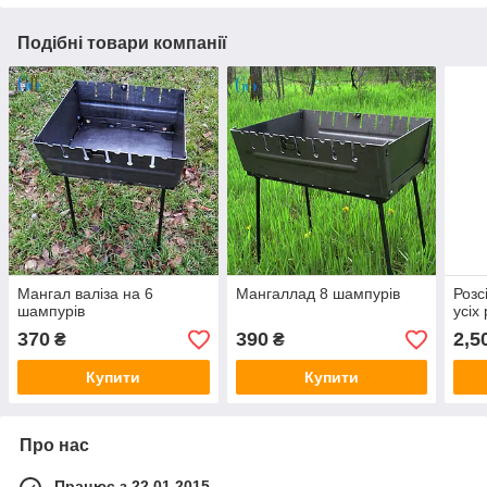
Подібні товари компанії
Мангал валіза на 6
Мангаллад 8 шампурів
Розс
шампурів
усіх
370
390
2,5
₴
₴
Купити
Купити
Про нас
Працює з 22.01.2015