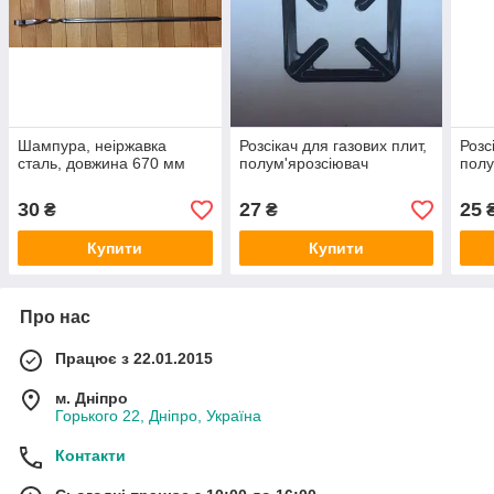
Шампура, неіржавка
Розсікач для газових плит,
Розс
сталь, довжина 670 мм
полум'ярозсіювач
полу
30
27
25
₴
₴
Купити
Купити
Про нас
Працює з 22.01.2015
м. Дніпро
Горького 22, Дніпро, Україна
Контакти