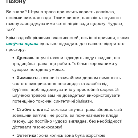
газону
Ви знали? Штучна трава приносить користь довкіллю,
оскільки вимагає води. Таким чином, наявність штучного
газону заощаджуватиме сотні літрів води щороку. Чудово,
так?
Крім водозберігаючих властивостей, ось інші причини, з яких
штучна трава
ідеально підходить для вашого відкритого
простору:
Дренаж:
штучні газони відводять воду швидше, ніж
традиційна трава, що робить їх більш керованими у
суворих погодних умовах.
Химикаты:
газони із звичайним дерном вимагають
частого використання пестицидів та засобів від
бур'янів, щоб підтримувати їх у пристойній формі. Зі
штучною травою вам не доведеться використовувати
потенційно токсичні синтетичні хімікати.
Стабильность:
оскільки штучна трава зберігає свій
зовнішній вигляд і не росте, ви пожинатимете плоди
газону, що постійно чудово виглядає, без необхідності
діставати газонокосарку!
Эстетика:
хоча колись вона була жорсткою,