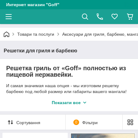
Интернет магазин "Goff"
Товари та послуги
Аксесуари для гриля, барбекю, манга
Решетки для гриля и барбекю
Решетка гриль от «Goff» полностью из
пищевой нержавейки.
И самая значимая наша опция - мы изготовим решетку
барбекю под любой размер или габариты вашего мангала!
Прежде чем запустить в продажу нашу продукцию, мы сами
Показати все
пользуемся ею. Так было и с решетками для мангала! Мы
проводили с ними разные краш-тесты: забывали в траве
возле мангала, а ночью шел дождь, роняли с высоты
Сортування
0
Фільтри
полтора метра, клали в костер. И они безупречно справились
с всевозможными испытаниями.
Все решетки гриль собственного производства выполнены с