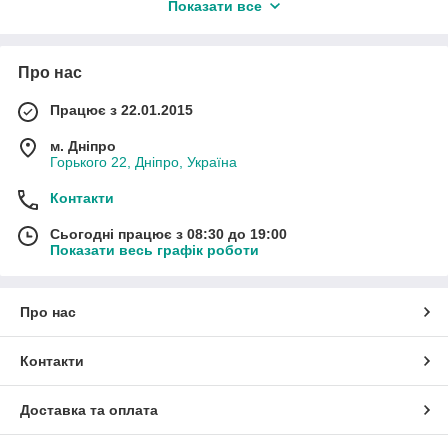
Показати все
1. Зварна оцинкована сітка
2. Плетена сітка (рабиця)
При виготовленні клітин, ми розраховуємо на тривалу її
Про нас
експлуатацію, щоб домогтися необхідних результатів, ми
рекомендуємо використовувати металеву оцинковану сітку.
Працює з 22.01.2015
Це необхідно враховувати, при знаходженні конструкції на
відкритому повітрі.
м. Дніпро
Горького 22, Дніпро, Україна
Контакти
Сьогодні працює з 08:30 до 19:00
Показати весь графік роботи
Про нас
Контакти
Доставка та оплата
Клітка з оцинкованої сітки