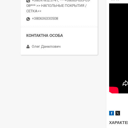
+380978525741, ***+38063-633-05-
08*** >> НАПОЛЬНЫЕ ПОКРЫТИЯ /
СЕТКА<<
+380636330508
Олег Данилович
ХАРАКТЕ