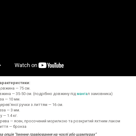
характеристики:
довжина — 75 см.
жина — 35-50 см. (подрібню довжину під
манга
л замовника)
за — 10 мм.
рев'яної ручки з литтям — 16 см.
за — 3 мм.
 — 1.4 кг.
рева — ясен, просочений морилкою та розкритий яхтним лаком
иття — бронза
а опція "Іменне гравіювання на чохлі або шампурах"