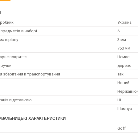
І
иробник
Україна
 предметів в наборі
6
матеріалу
3 мм
750 мм
арне покриття
Немає
 ручки
дерево
я зберігання й транспортування
Так
Новий
Нержавіюч
ація підставкою
Ні
Шампур
УВАЛЬНИЦЬКІ ХАРАКТЕРИСТИКИ
к
Goff