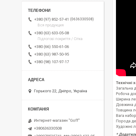
0636330508
+380 (97) 852-57-41
Вся продукция
+380 (63) 633-05-08
Підлогові покриття / Сітка
+380 (66) 550-61-06
+380 (63) 987-50-95
+380 (98) 107-97-17
Технічні 
Загальна 
Горького 22, Дніпро, Україна
Робоча дов
Ширина ле
Довжина де
Товщина ле
Вага набору
Интернет-магазин "Goff"
Порода де
Художнє л
+380636330508
* Додатков