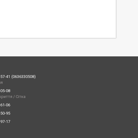
-57-41
0636330508
ия
-05-08
криття / Сітка
-61-06
-50-95
-97-17