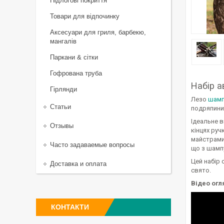
Підлогові покриття
Товари для відпочинку
Аксесуари для гриля, барбекю,
мангалів
Паркани & сітки
Гофрована труба
Набір а
Гірлянди
Лезо
шамп
Статьи
подряпини,
Ідеальне в
Отзывы
кінцях руч
майстрами 
Часто задаваемые вопросы
що з шампу
Цей набір 
Доставка и оплата
свято.
Відео огл
КОНТАКТИ