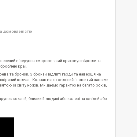
а домовленістю
несений візерунок «мороз», який приховує відколи та
броблені краї.
ерева та бронзи. З бронзи відлиті гарди та навершя на
е шкіряний колчан. Колчан виготовлений і пошитий нашими
тою зі світу ножів. Ми даємо гарантію на багато років,
унок коханій, близькій людині або колезі на ювілей або