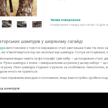
повернення товару протягом 14 днів
з
вторських шампурів у шкіряному сагайді
ура
виготовлене з товстої неіржавкої сталі завтовшки 3 мм. На лезо на
 які з'являтимуться під час експлуатації шампура. Гостре заточування, о
иконання видно навіть на фотографії. Цей набір — це поєднання сталі, д
ки. Ручка шампура з ясена. І завершальним штрихом у цьому наборі — ц
в ручну. Лезо шампура з'єднано з ручкою за особливою технологією, взя
ром нічого не трапиться.
стане справжнім виходом із положення, якщо вам потрібно зробити подар
яд шампурів: