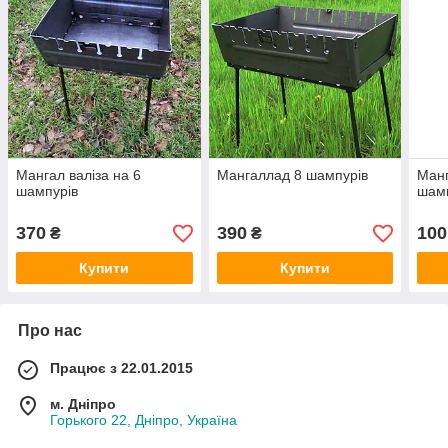
Мангал валіза на 6
Мангаллад 8 шампурів
Манг
шампурів
шам
370
390
100
₴
₴
Купити
Купити
Про нас
Працює з 22.01.2015
м. Дніпро
Горького 22, Дніпро, Україна