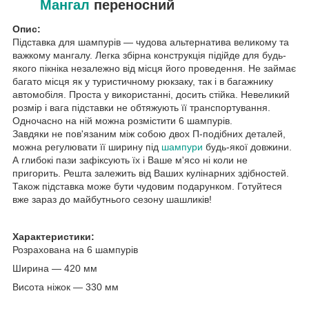
Мангал
переносний
Опис:
Підставка для шампурів — чудова альтернатива великому та
важкому мангалу. Легка збірна конструкція підійде для будь-
якого пікніка незалежно від місця його проведення. Не займає
багато місця як у туристичному рюкзаку, так і в багажнику
автомобіля. Проста у використанні, досить стійка. Невеликий
розмір і вага підставки не обтяжують її транспортування.
Одночасно на ній можна розмістити 6 шампурів.
Завдяки не пов'язаним між собою двох П-подібних деталей,
можна регулювати її ширину під
шампури
будь-якої довжини.
А глибокі пази зафіксують їх і Ваше м'ясо ні коли не
пригорить. Решта залежить від Ваших кулінарних здібностей.
Також підставка може бути чудовим подарунком. Готуйтеся
вже зараз до майбутнього сезону шашликів!
Характеристики:
Розрахована на 6 шампурів
Ширина — 420 мм
Висота ніжок — 330 мм